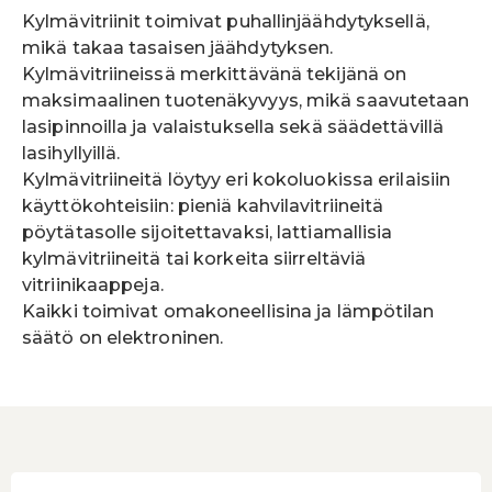
Kylmävitriinit toimivat puhallinjäähdytyksellä,
mikä takaa tasaisen jäähdytyksen.
Kylmävitriineissä merkittävänä tekijänä on
maksimaalinen tuotenäkyvyys, mikä saavutetaan
lasipinnoilla ja valaistuksella sekä säädettävillä
lasihyllyillä.
Kylmävitriineitä löytyy eri kokoluokissa erilaisiin
käyttökohteisiin: pieniä kahvilavitriineitä
pöytätasolle sijoitettavaksi, lattiamallisia
kylmävitriineitä tai korkeita siirreltäviä
vitriinikaappeja.
Kaikki toimivat omakoneellisina ja lämpötilan
säätö on elektroninen.