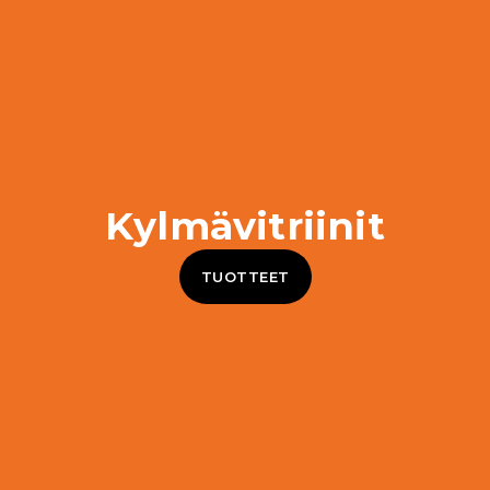
Kylmävitriinit
TUOTTEET