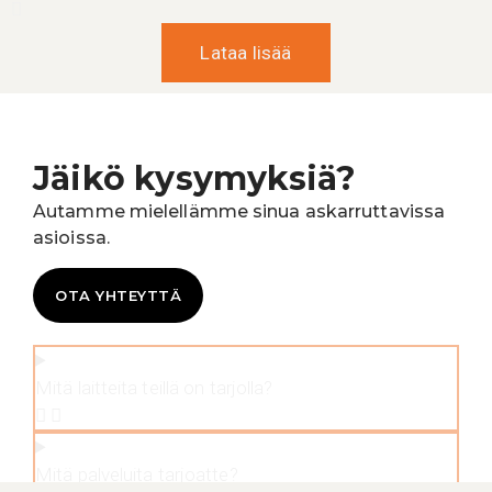
Lataa lisää
Jäikö kysymyksiä?
Autamme mielellämme sinua askarruttavissa
asioissa.
OTA YHTEYTTÄ
Mitä laitteita teillä on tarjolla?
Mitä palveluita tarjoatte?