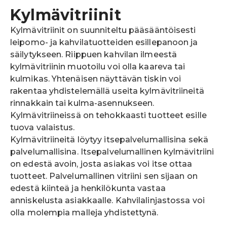
Kylmävitriinit
Kylmävitriinit on suunniteltu pääsääntöisesti
leipomo- ja kahvilatuotteiden esillepanoon ja
säilytykseen. Riippuen kahvilan ilmeestä
kylmävitriinin muotoilu voi olla kaareva tai
kulmikas. Yhtenäisen näyttävän tiskin voi
rakentaa yhdistelemällä useita kylmävitriineitä
rinnakkain tai kulma-asennukseen.
Kylmävitriineissä on tehokkaasti tuotteet esille
tuova valaistus.
Kylmävitriineitä löytyy itsepalvelumallisina sekä
palvelumallisina. Itsepalvelumallinen kylmävitriini
on edestä avoin, josta asiakas voi itse ottaa
tuotteet. Palvelumallinen vitriini sen sijaan on
edestä kiinteä ja henkilökunta vastaa
anniskelusta asiakkaalle. Kahvilalinjastossa voi
olla molempia malleja yhdistettynä.