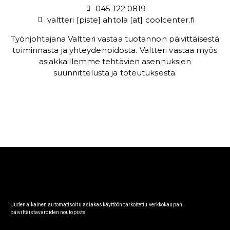
045 122 0819
valtteri [piste] ahtola [at] coolcenter.fi
Työnjohtajana Valtteri vastaa tuotannon päivittäisestä
toiminnasta ja yhteydenpidosta. Valtteri vastaa myös
asiakkaillemme tehtävien asennuksien
suunnittelusta ja toteutuksesta.
Uudenaikainen automatisoitu asiakaskäyttöön tarkoitettu verkkokaupan
päivittäistavaroiden noutopiste