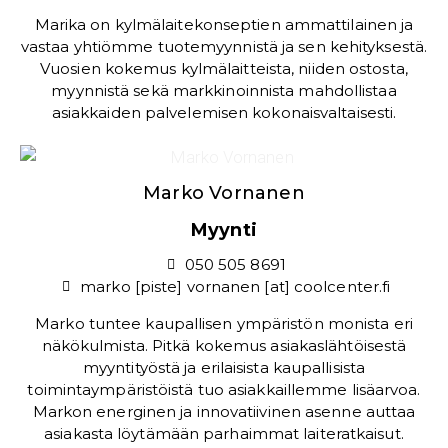
Marika on kylmälaitekonseptien ammattilainen ja
vastaa yhtiömme tuotemyynnistä ja sen kehityksestä.
Vuosien kokemus kylmälaitteista, niiden ostosta,
myynnistä sekä markkinoinnista mahdollistaa
asiakkaiden palvelemisen kokonaisvaltaisesti.
Marko Vornanen
Myynti
050 505 8691
marko [piste] vornanen [at] coolcenter.fi
Marko tuntee kaupallisen ympäristön monista eri
näkökulmista. Pitkä kokemus asiakaslähtöisestä
myyntityöstä ja erilaisista kaupallisista
toimintaympäristöistä tuo asiakkaillemme lisäarvoa.
Markon energinen ja innovatiivinen asenne auttaa
asiakasta löytämään parhaimmat laiteratkaisut.