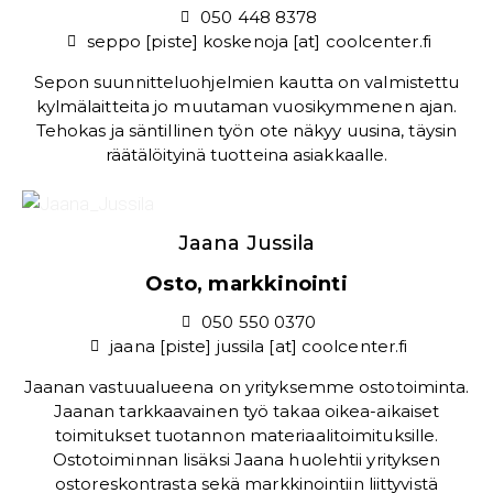
050 448 8378
seppo [piste] koskenoja [at] coolcenter.fi
Sepon suunnitteluohjelmien kautta on valmistettu
kylmälaitteita jo muutaman vuosikymmenen ajan.
Tehokas ja säntillinen työn ote näkyy uusina, täysin
räätälöityinä tuotteina asiakkaalle.
Jaana Jussila
Osto, markkinointi
050 550 0370
jaana [piste] jussila [at] coolcenter.fi
Jaanan vastuualueena on yrityksemme ostotoiminta.
Jaanan tarkkaavainen työ takaa oikea-aikaiset
toimitukset tuotannon materiaalitoimituksille.
Ostotoiminnan lisäksi Jaana huolehtii yrityksen
ostoreskontrasta sekä markkinointiin liittyvistä