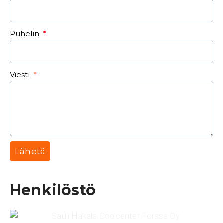
Puhelin
Viesti
Lähetä
Henkilöstö