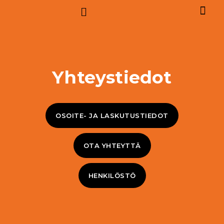
Yhteystiedot
OSOITE- JA LASKUTUSTIEDOT
OTA YHTEYTTÄ
HENKILÖSTÖ