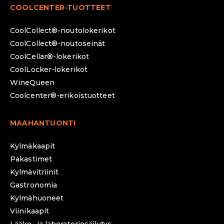
COOLCENTER-TUOTTEET
CoolCollect®-noutolokerikot
CoolCollect®-noutoseinät
CoolCellar®-lokerikot
CoolLocker-lokerikot
WineQueen
Coolcenter®-erikoistuotteet
MAAHANTUONTI
Kylmäkaapit
Pakastimet
Kylmävitriinit
Gastronomia
Kylmähuoneet
Viinikaapit