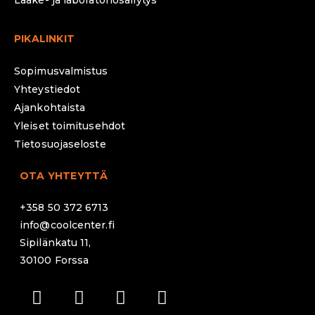
Lääke- ja laboratoriosäilytys
PIKALINKIT
Sopimusvalmistus
Yhteystiedot
Ajankohtaista
Yleiset toimitusehdot
Tietosuojaseloste
OTA YHTEYTTÄ
+358 50 372 6713
info@coolcenter.fi
Sipilänkatu 11,
30100 Forssa