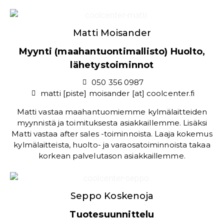
Matti Moisander
Myynti (maahantuontimallisto) Huolto,
lähetystoiminnot
050 356 0987
matti [piste] moisander [at] coolcenter.fi
Matti vastaa maahantuomiemme kylmälaitteiden
myynnistä ja toimituksesta asiakkaillemme. Lisäksi
Matti vastaa after sales -toiminnoista. Laaja kokemus
kylmälaitteista, huolto- ja varaosatoiminnoista takaa
korkean palvelutason asiakkaillemme.
Seppo Koskenoja
Tuotesuunnittelu