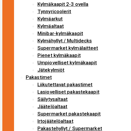
Kylmäkaapit 2-3 ovella
Tynnyricoolerit
Kylmäarkut
Kylmäaltaat
Minibar-kylmäkaapit
Kylmähyllyt / Multidecks
Supermarket kylmälaitteet
Pienet kylmäkaapit
Umpiovelliset kylmäkaapit
Jätekylmiöt
Pakastimet
Liikutettavat pakastimet
Lasiovelliset pakastekaapit
Säilytysaltaat
Jäätelöaltaat
Supermarket pakastekaapit
Irtojäätelöaltaat
Pakastehyllyt / Supermarket