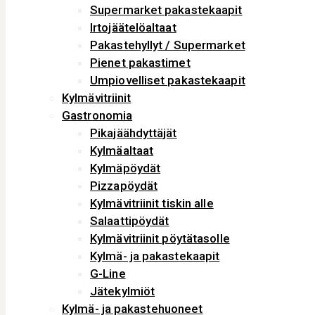
Supermarket pakastekaapit
Irtojäätelöaltaat
Pakastehyllyt / Supermarket
Pienet pakastimet
Umpiovelliset pakastekaapit
Kylmävitriinit
Gastronomia
Pikajäähdyttäjät
Kylmäaltaat
Kylmäpöydät
Pizzapöydät
Kylmävitriinit tiskin alle
Salaattipöydät
Kylmävitriinit pöytätasolle
Kylmä- ja pakastekaapit
G-Line
Jätekylmiöt
Kylmä- ja pakastehuoneet