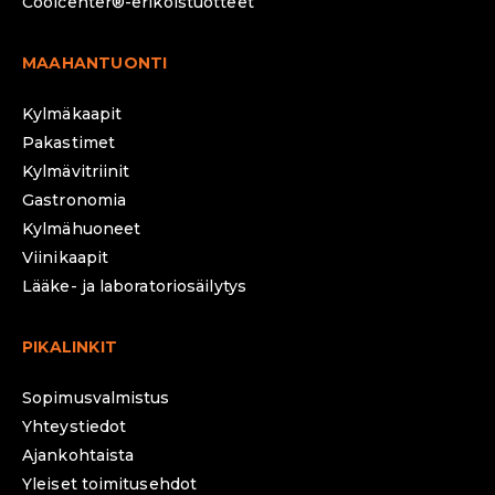
Coolcenter®-erikoistuotteet
MAAHANTUONTI
Kylmäkaapit
Pakastimet
Kylmävitriinit
Gastronomia
Kylmähuoneet
Viinikaapit
Lääke- ja laboratoriosäilytys
PIKALINKIT
Sopimusvalmistus
Yhteystiedot
Ajankohtaista
Yleiset toimitusehdot