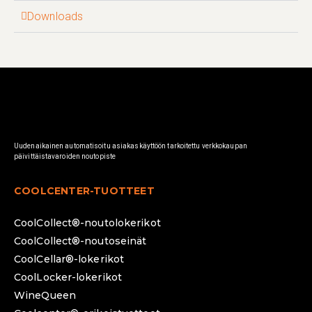
Downloads
Uudenaikainen automatisoitu asiakaskäyttöön tarkoitettu verkkokaupan
päivittäistavaroiden noutopiste
COOLCENTER-TUOTTEET
CoolCollect®-noutolokerikot
CoolCollect®-noutoseinät
CoolCellar®-lokerikot
CoolLocker-lokerikot
WineQueen