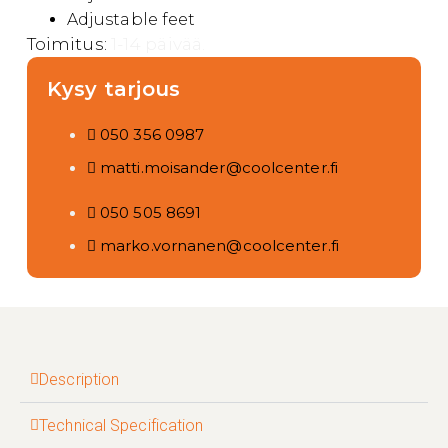
Adjustable feet
Toimitus:
1-14 päivää.
Kysy tarjous
050 356 0987
matti.moisander@coolcenter.fi
050 505 8691
marko.vornanen@coolcenter.fi
Description
Technical Specification