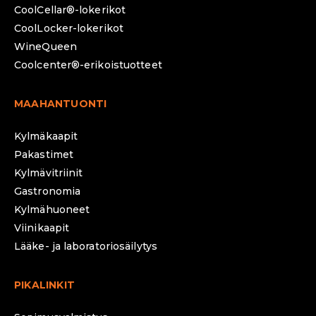
CoolCellar®-lokerikot
CoolLocker-lokerikot
WineQueen
Coolcenter®-erikoistuotteet
MAAHANTUONTI
Kylmäkaapit
Pakastimet
Kylmävitriinit
Gastronomia
Kylmähuoneet
Viinikaapit
Lääke- ja laboratoriosäilytys
PIKALINKIT