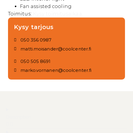
Fan assisted cooling
Toimitus:
Kysy toimitusaikaa.
Kysy tarjous
050 356 0987
matti.moisander@coolcenter.fi
050 505 8691
marko.vornanen@coolcenter.fi
Description