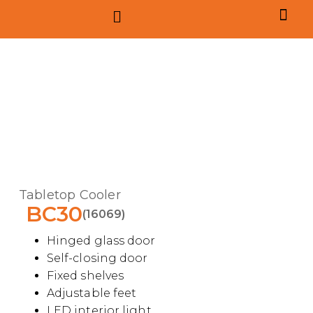
Tabletop Cooler
BC30
(16069)
Hinged glass door
Self-closing door
Fixed shelves
Adjustable feet
LED interior light