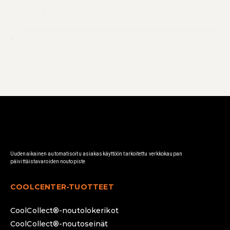
Technical Specification
Downloads
Uudenaikainen automatisoitu asiakaskäyttöön tarkoitettu verkkokaupan
päivittäistavaroiden noutopiste
COOLCENTER-TUOTTEET
CoolCollect®-noutolokerikot
CoolCollect®-noutoseinät