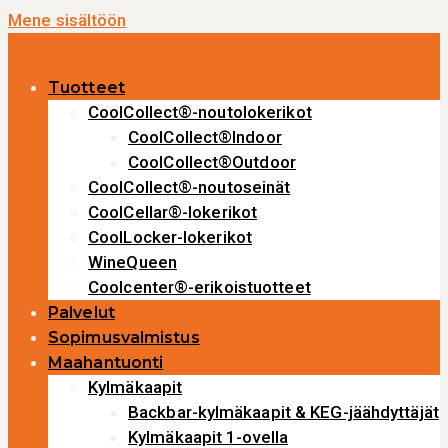
Mene sisältöön
Tuotteet
CoolCollect®-noutolokerikot
CoolCollect®Indoor
CoolCollect®Outdoor
CoolCollect®-noutoseinät
CoolCellar®-lokerikot
CoolLocker-lokerikot
WineQueen
Coolcenter®-erikoistuotteet
Palvelut
Sopimusvalmistus
Maahantuonti
Kylmäkaapit
Backbar-kylmäkaapit & KEG-jäähdyttäjät
Kylmäkaapit 1-ovella