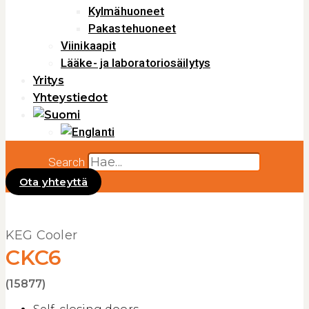
Kylmähuoneet
Pakastehuoneet
Viinikaapit
Lääke- ja laboratoriosäilytys
Yritys
Yhteystiedot
Search
Ota yhteyttä
KEG Cooler
CKC6
(15877)