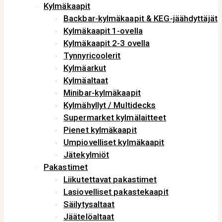
Kylmäkaapit
Backbar-kylmäkaapit & KEG-jäähdyttäjät
Kylmäkaapit 1-ovella
Kylmäkaapit 2-3 ovella
Tynnyricoolerit
Kylmäarkut
Kylmäaltaat
Minibar-kylmäkaapit
Kylmähyllyt / Multidecks
Supermarket kylmälaitteet
Pienet kylmäkaapit
Umpiovelliset kylmäkaapit
Jätekylmiöt
Pakastimet
Liikutettavat pakastimet
Lasiovelliset pakastekaapit
Säilytysaltaat
Jäätelöaltaat