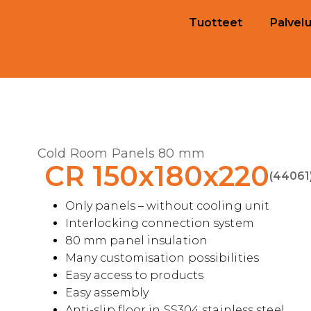
Tuotteet
Palvelu
Cold Room Panels 80 mm
CR 150x180x220
(44061
Only panels – without cooling unit
Interlocking connection system
80 mm panel insulation
Many customisation possibilities
Easy access to products
Easy assembly
Anti-slip floor in SS304 stainless steel