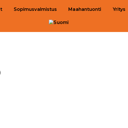
t
Sopimusvalmistus
Maahantuonti
Yritys
)