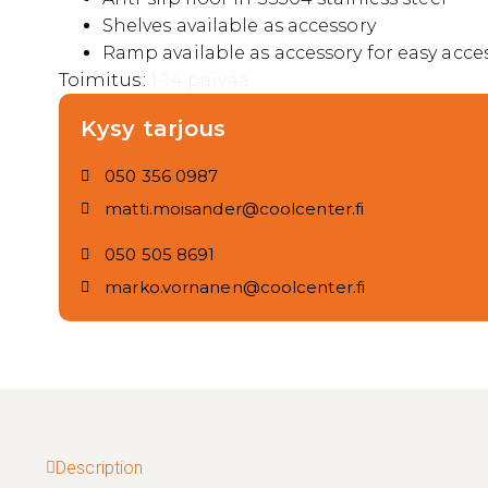
Shelves available as accessory
Ramp available as accessory for easy acce
Toimitus:
1-14 päivää.
Kysy tarjous
050 356 0987
matti.moisander@coolcenter.fi
050 505 8691
marko.vornanen@coolcenter.fi
Description