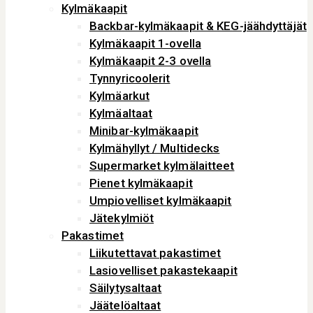
Kylmäkaapit
Backbar-kylmäkaapit & KEG-jäähdyttäjät
Kylmäkaapit 1-ovella
Kylmäkaapit 2-3 ovella
Tynnyricoolerit
Kylmäarkut
Kylmäaltaat
Minibar-kylmäkaapit
Kylmähyllyt / Multidecks
Supermarket kylmälaitteet
Pienet kylmäkaapit
Umpiovelliset kylmäkaapit
Jätekylmiöt
Pakastimet
Liikutettavat pakastimet
Lasiovelliset pakastekaapit
Säilytysaltaat
Jäätelöaltaat