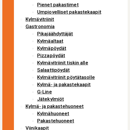
Pienet pakastimet
Umpiovelliset pakastekaapit
Kylmävitriinit
Gastronomia
Pikajäähdyttäjät
Kylmäaltaat
Kylmäpöydät
Pizzapöydät
Kylmävitriinit tiskin alle
Salaattipöydät
Kylmävitriinit pöytätasolle
Kylmä- ja pakastekaapit
G-Line
Jätekylmiöt
Kylmä- ja pakastehuoneet
Kylmähuoneet
Pakastehuoneet
Viinikaapit