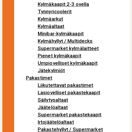
Kylmäkaapit 2-3 ovella
Tynnyricoolerit
Kylmäarkut
Kylmäaltaat
Minibar-kylmäkaapit
Kylmähyllyt / Multidecks
Supermarket kylmälaitteet
Pienet kylmäkaapit
Umpiovelliset kylmäkaapit
Jätekylmiöt
Pakastimet
Liikutettavat pakastimet
Lasiovelliset pakastekaapit
Säilytysaltaat
Jäätelöaltaat
Supermarket pakastekaapit
Irtojäätelöaltaat
Pakastehyllyt / Supermarket