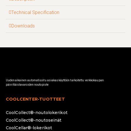
Technical Specification
Downloads
Uudenaikainen automatisoitu asiakaskäyttöön tarkoitettu verkkokaupan
päivittäistavaroiden noutopiste
COOLCENTER-TUOTTEET
CoolCollect®-noutolokerikot
CoolCollect®-noutoseinät
CoolCellar®-lokerikot