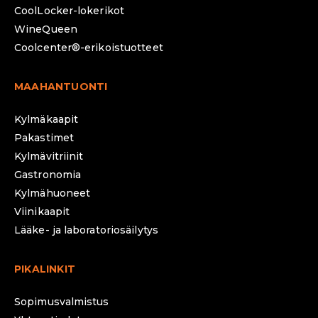
CoolLocker-lokerikot
WineQueen
Coolcenter®-erikoistuotteet
MAAHANTUONTI
Kylmäkaapit
Pakastimet
Kylmävitriinit
Gastronomia
Kylmähuoneet
Viinikaapit
Lääke- ja laboratoriosäilytys
PIKALINKIT
Sopimusvalmistus