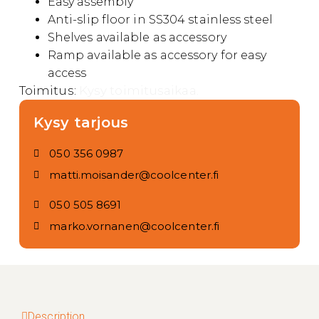
Easy assembly
Anti-slip floor in SS304 stainless steel
Shelves available as accessory
Ramp available as accessory for easy
access
Toimitus:
Kysy toimitusaikaa.
Kysy tarjous
050 356 0987
matti.moisander@coolcenter.fi
050 505 8691
marko.vornanen@coolcenter.fi
Description