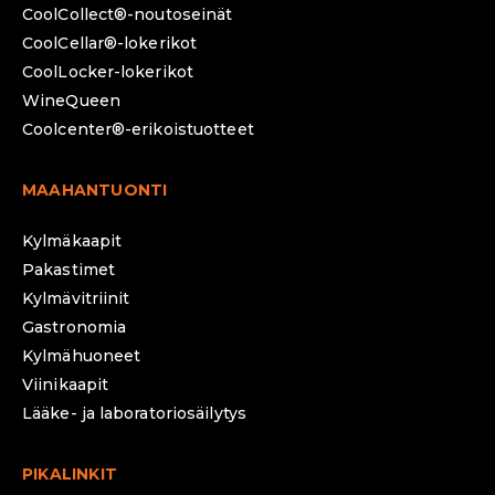
CoolCollect®-noutoseinät
CoolCellar®-lokerikot
CoolLocker-lokerikot
WineQueen
Coolcenter®-erikoistuotteet
MAAHANTUONTI
Kylmäkaapit
Pakastimet
Kylmävitriinit
Gastronomia
Kylmähuoneet
Viinikaapit
Lääke- ja laboratoriosäilytys
PIKALINKIT