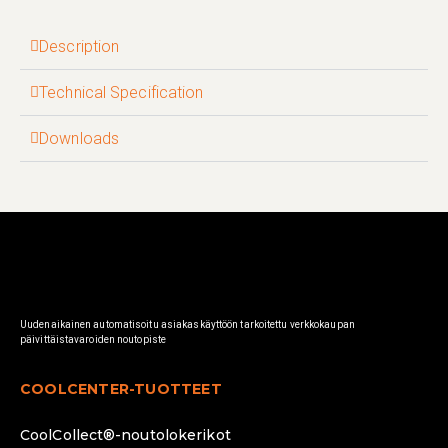
Description
Technical Specification
Downloads
Uudenaikainen automatisoitu asiakaskäyttöön tarkoitettu verkkokaupan
päivittäistavaroiden noutopiste
COOLCENTER-TUOTTEET
CoolCollect®-noutolokerikot