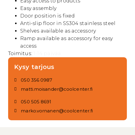
Easy access to products
Easy assembly
Door position is fixed
Anti-slip floor in SS304 stainless steel
Shelves available as accessory
Ramp available as accessory for easy
access
Toimitus:
1-14 päivää.
Kysy tarjous
050 356 0987
matti.moisander@coolcenter.fi
050 505 8691
marko.vornanen@coolcenter.fi