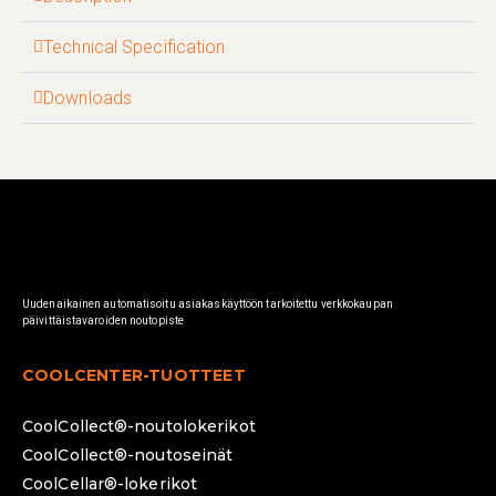
Technical Specification
Downloads
Uudenaikainen automatisoitu asiakaskäyttöön tarkoitettu verkkokaupan
päivittäistavaroiden noutopiste
COOLCENTER-TUOTTEET
CoolCollect®-noutolokerikot
CoolCollect®-noutoseinät
CoolCellar®-lokerikot