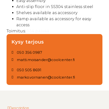
Easy assembly
Anti-slip floor in SS304 stainless steel
Shelves available as accessory
Ramp available as accessory for easy
access
Toimitus:
1-14 päivää.
Kysy tarjous
050 356 0987
matti.moisander@coolcenter.fi
050 505 8691
marko.vornanen@coolcenter.fi
Description