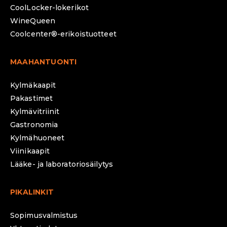
CoolLocker-lokerikot
WineQueen
Coolcenter®-erikoistuotteet
MAAHANTUONTI
Kylmäkaapit
Pakastimet
Kylmävitriinit
Gastronomia
Kylmähuoneet
Viinikaapit
Lääke- ja laboratoriosäilytys
PIKALINKIT
Sopimusvalmistus