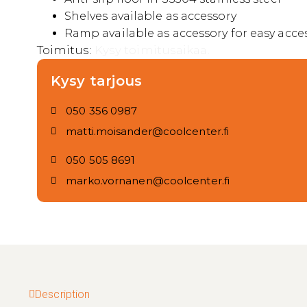
Shelves available as accessory
Ramp available as accessory for easy acce
Toimitus:
Kysy toimitusaikaa.
Kysy tarjous
050 356 0987
matti.moisander@coolcenter.fi
050 505 8691
marko.vornanen@coolcenter.fi
Description