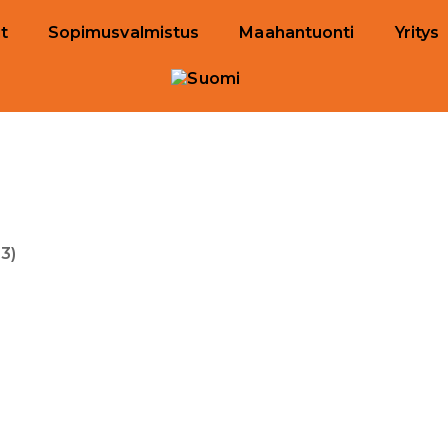
t
Sopimusvalmistus
Maahantuonti
Yritys
3)