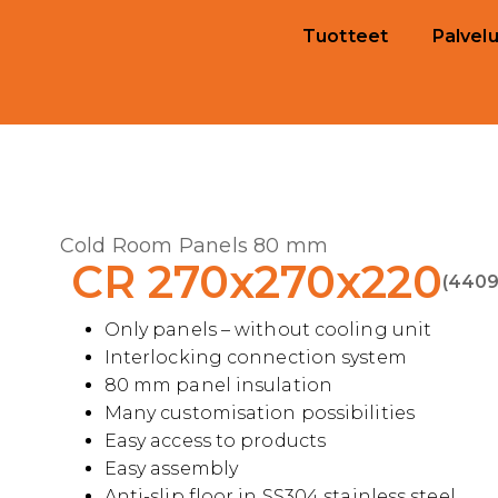
Tuotteet
Palvelu
Cold Room Panels 80 mm
CR 270x270x220
(4409
Only panels – without cooling unit
Interlocking connection system
80 mm panel insulation
Many customisation possibilities
Easy access to products
Easy assembly
Anti-slip floor in SS304 stainless steel