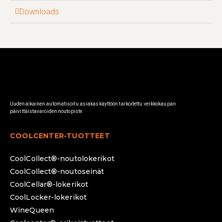
Downloads
Uudenaikainen automatisoitu asiakaskäyttöön tarkoitettu verkkokaupan
päivittäistavaroiden noutopiste
COOLCENTER-TUOTTEET
CoolCollect®-noutolokerikot
CoolCollect®-noutoseinät
CoolCellar®-lokerikot
CoolLocker-lokerikot
WineQueen