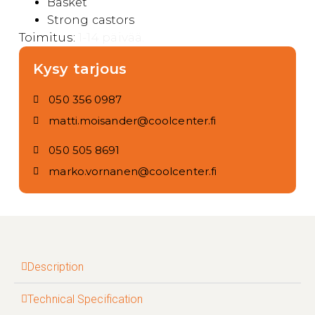
Basket
Strong castors
Toimitus:
1-14 päivää.
Kysy tarjous
050 356 0987
matti.moisander@coolcenter.fi
050 505 8691
marko.vornanen@coolcenter.fi
Description
Technical Specification