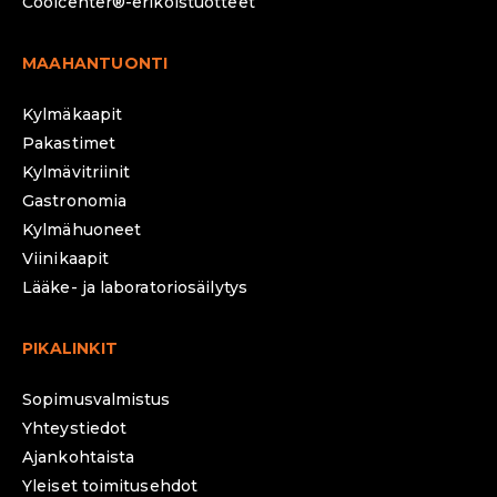
Coolcenter®-erikoistuotteet
MAAHANTUONTI
Kylmäkaapit
Pakastimet
Kylmävitriinit
Gastronomia
Kylmähuoneet
Viinikaapit
Lääke- ja laboratoriosäilytys
PIKALINKIT
Sopimusvalmistus
Yhteystiedot
Ajankohtaista
Yleiset toimitusehdot