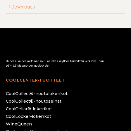
Downloads
Uudenaikainen automatisoitu asiakaskäyttöön tarkoitettu verkkokaupan
päivittäistavaroiden noutopiste
COOLCENTER-TUOTTEET
CoolCollect®-noutolokerikot
CoolCollect®-noutoseinät
CoolCellar®-lokerikot
CoolLocker-lokerikot
WineQueen