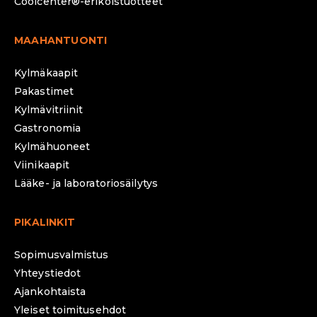
Coolcenter®-erikoistuotteet
MAAHANTUONTI
Kylmäkaapit
Pakastimet
Kylmävitriinit
Gastronomia
Kylmähuoneet
Viinikaapit
Lääke- ja laboratoriosäilytys
PIKALINKIT
Sopimusvalmistus
Yhteystiedot
Ajankohtaista
Yleiset toimitusehdot