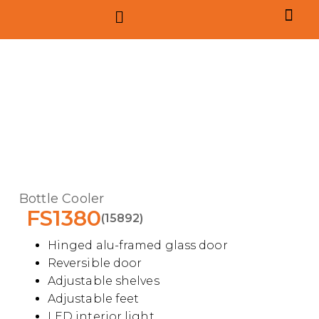
Bottle Cooler
FS1380
(15892)
Hinged alu-framed glass door
Reversible door
Adjustable shelves
Adjustable feet
LED interior light