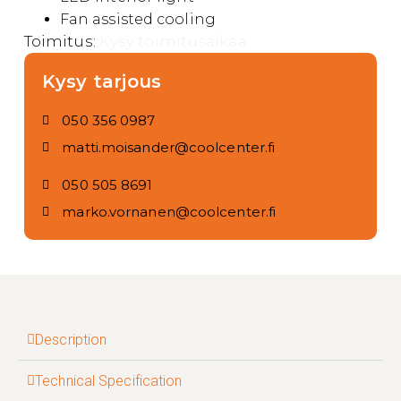
Fan assisted cooling
Toimitus:
Kysy toimitusaikaa.
Kysy tarjous
050 356 0987
matti.moisander@coolcenter.fi
050 505 8691
marko.vornanen@coolcenter.fi
Description
Technical Specification