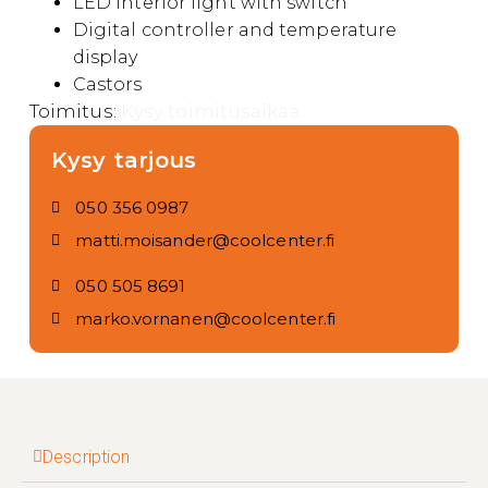
LED interior light with switch
Digital controller and temperature
display
Castors
Toimitus:
Kysy toimitusaikaa.
Kysy tarjous
050 356 0987
matti.moisander@coolcenter.fi
050 505 8691
marko.vornanen@coolcenter.fi
Description