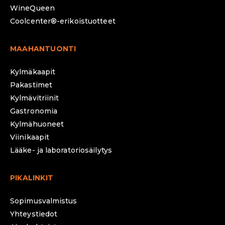
WineQueen
Coolcenter®-erikoistuotteet
MAAHANTUONTI
Kylmäkaapit
Pakastimet
Kylmävitriinit
Gastronomia
Kylmähuoneet
Viinikaapit
Lääke- ja laboratoriosäilytys
PIKALINKIT
Sopimusvalmistus
Yhteystiedot