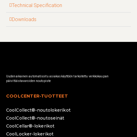
Technical Specification
Downloads
Uudenaikainen automatisoitu asiakaskäyttöön tarkoitettu verkkokaupan
päivittäistavaroiden noutopiste
COOLCENTER-TUOTTEET
CoolCollect®-noutolokerikot
CoolCollect®-noutoseinät
CoolCellar®-lokerikot
CoolLocker-lokerikot