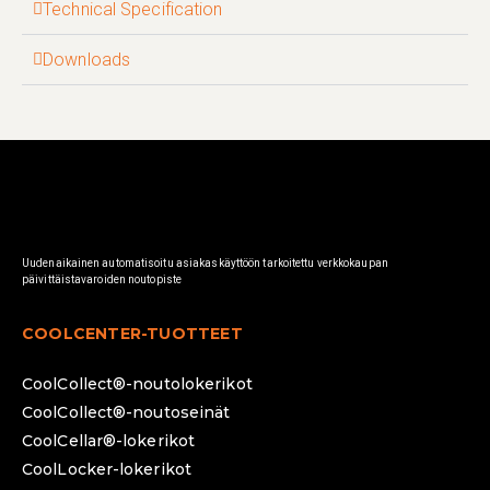
Technical Specification
Downloads
Uudenaikainen automatisoitu asiakaskäyttöön tarkoitettu verkkokaupan
päivittäistavaroiden noutopiste
COOLCENTER-TUOTTEET
CoolCollect®-noutolokerikot
CoolCollect®-noutoseinät
CoolCellar®-lokerikot
CoolLocker-lokerikot