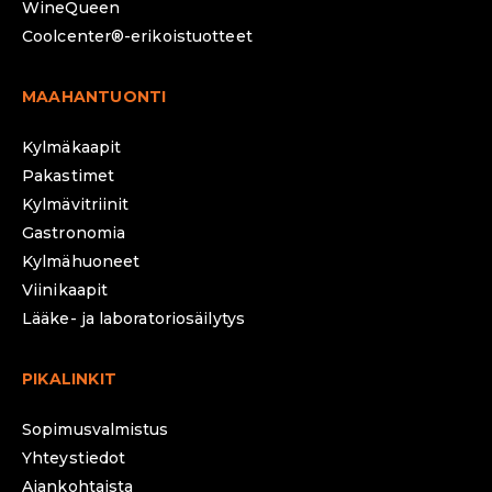
WineQueen
Coolcenter®-erikoistuotteet
MAAHANTUONTI
Kylmäkaapit
Pakastimet
Kylmävitriinit
Gastronomia
Kylmähuoneet
Viinikaapit
Lääke- ja laboratoriosäilytys
PIKALINKIT
Sopimusvalmistus
Yhteystiedot
Ajankohtaista