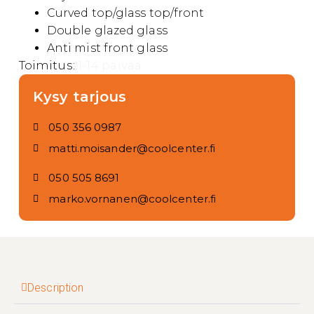
Curved top/glass top/front
Double glazed glass
Anti mist front glass
Toimitus:
1-14 päivää.
Kysy tarjous
050 356 0987
matti.moisander@coolcenter.fi
050 505 8691
marko.vornanen@coolcenter.fi
Description