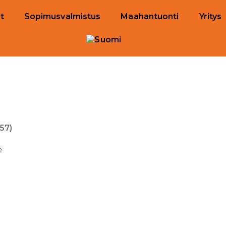
t
Sopimusvalmistus
Maahantuonti
Yritys
57)
e