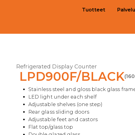
Tuotteet
Palvelu
Refrigerated Display Counter
LPD900F/BLACK
(160
Stainless steel and gloss black glass fram
LED light under each shelf
Adjustable shelves (one step)
Rear glass sliding doors
Adjustable feet and castors
Flat top/glass top
Double glazed glass