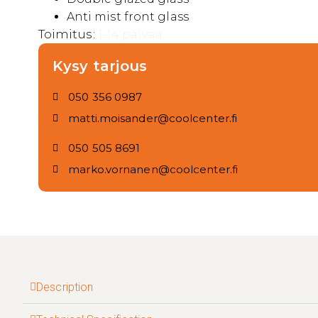
Anti mist front glass
Toimitus:
1-14 päivää.
Kysy tarjous
050 356 0987
matti.moisander@coolcenter.fi
050 505 8691
marko.vornanen@coolcenter.fi
Description