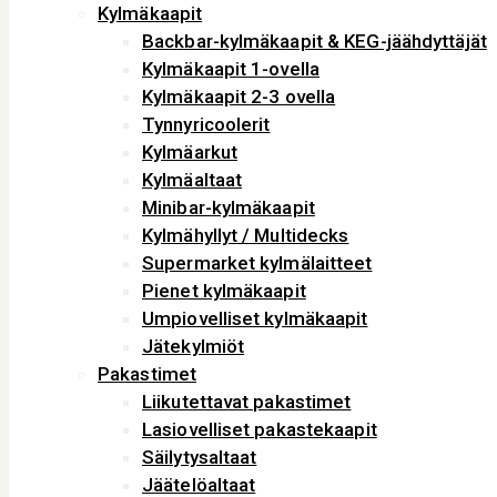
Kylmäkaapit
Backbar-kylmäkaapit & KEG-jäähdyttäjät
Kylmäkaapit 1-ovella
Kylmäkaapit 2-3 ovella
Tynnyricoolerit
Kylmäarkut
Kylmäaltaat
Minibar-kylmäkaapit
Kylmähyllyt / Multidecks
Supermarket kylmälaitteet
Pienet kylmäkaapit
Umpiovelliset kylmäkaapit
Jätekylmiöt
Pakastimet
Liikutettavat pakastimet
Lasiovelliset pakastekaapit
Säilytysaltaat
Jäätelöaltaat