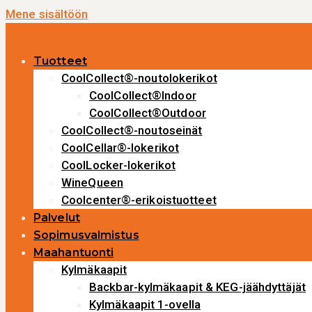
Mene sisältöön
Tuotteet
CoolCollect®-noutolokerikot
CoolCollect®Indoor
CoolCollect®Outdoor
CoolCollect®-noutoseinät
CoolCellar®-lokerikot
CoolLocker-lokerikot
WineQueen
Coolcenter®-erikoistuotteet
Palvelut
Sopimusvalmistus
Maahantuonti
Kylmäkaapit
Backbar-kylmäkaapit & KEG-jäähdyttäjät
Kylmäkaapit 1-ovella