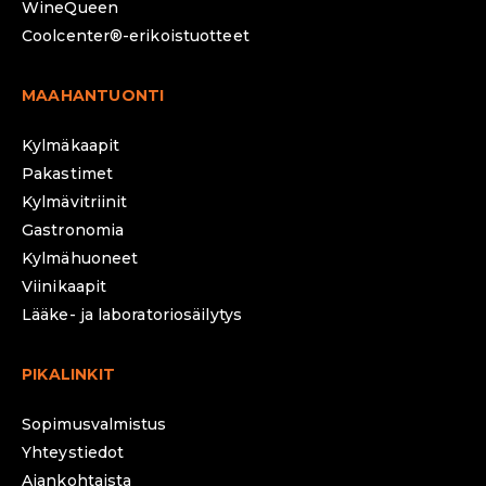
WineQueen
Coolcenter®-erikoistuotteet
MAAHANTUONTI
Kylmäkaapit
Pakastimet
Kylmävitriinit
Gastronomia
Kylmähuoneet
Viinikaapit
Lääke- ja laboratoriosäilytys
PIKALINKIT
Sopimusvalmistus
Yhteystiedot
Ajankohtaista