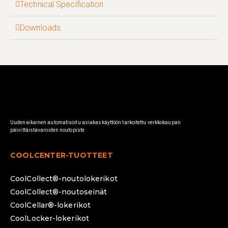
Technical Specification
Downloads
Uudenaikainen automatisoitu asiakaskäyttöön tarkoitettu verkkokaupan
päivittäistavaroiden noutopiste
COOLCENTER-TUOTTEET
CoolCollect®-noutolokerikot
CoolCollect®-noutoseinät
CoolCellar®-lokerikot
CoolLocker-lokerikot