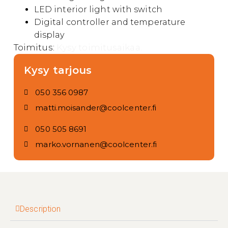
LED interior light with switch
Digital controller and temperature
display
Toimitus:
Kysy toimitusaikaa.
Kysy tarjous
050 356 0987
matti.moisander@coolcenter.fi
050 505 8691
marko.vornanen@coolcenter.fi
Description