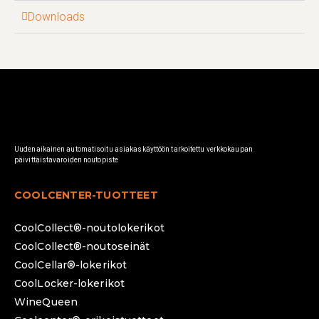
Downloads
Uudenaikainen automatisoitu asiakaskäyttöön tarkoitettu verkkokaupan
päivittäistavaroiden noutopiste
COOLCENTER-TUOTTEET
CoolCollect®-noutolokerikot
CoolCollect®-noutoseinät
CoolCellar®-lokerikot
CoolLocker-lokerikot
WineQueen