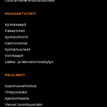
Coolcenter®-erikoistuotteet
MAAHANTUONTI
Kylmäkaapit
Pakastimet
Kylmävitriinit
Gastronomia
Kylmähuoneet
Viinikaapit
Lääke- ja laboratoriosäilytys
PIKALINKIT
Sopimusvalmistus
Yhteystiedot
Ajankohtaista
Yleiset toimitusehdot