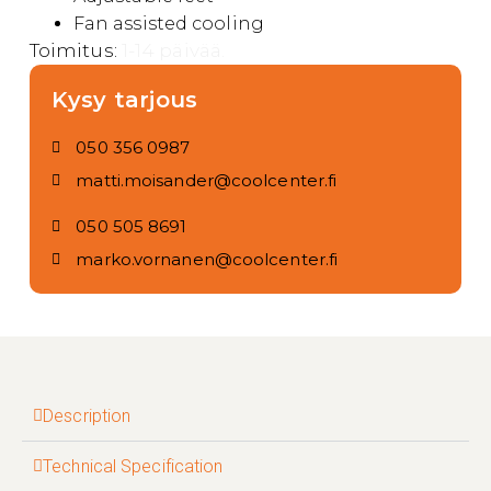
Fan assisted cooling
Toimitus:
1-14 päivää.
Kysy tarjous
050 356 0987
matti.moisander@coolcenter.fi
050 505 8691
marko.vornanen@coolcenter.fi
Description
Technical Specification