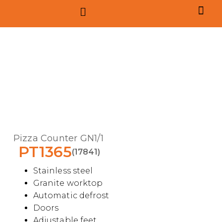
Pizza Counter GN1/1
PT1365
(17841)
Stainless steel
Granite worktop
Automatic defrost
Doors
Adjustable feet