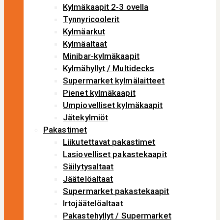
Kylmäkaapit 2-3 ovella
Tynnyricoolerit
Kylmäarkut
Kylmäaltaat
Minibar-kylmäkaapit
Kylmähyllyt / Multidecks
Supermarket kylmälaitteet
Pienet kylmäkaapit
Umpiovelliset kylmäkaapit
Jätekylmiöt
Pakastimet
Liikutettavat pakastimet
Lasiovelliset pakastekaapit
Säilytysaltaat
Jäätelöaltaat
Supermarket pakastekaapit
Irtojäätelöaltaat
Pakastehyllyt / Supermarket