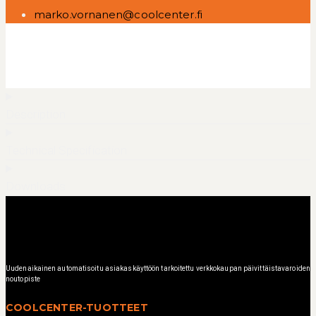
marko.vornanen@coolcenter.fi
Description
Technical Specification
Downloads
Uudenaikainen automatisoitu asiakaskäyttöön tarkoitettu verkkokaupan päivittäistavaroiden
noutopiste
COOLCENTER-TUOTTEET