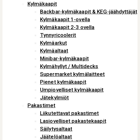
Kylmäkaapit
Backbar-kylmäkaapit & KEG-jäähdyttäjät
Kylmäkaapit 1-ovella
Kylmäkaapit 2-3 ovella
Tynnyricoolerit
Kylmäarkut
Kylmäaltaat
Minibar-kylmäkaapit
Kylmähyllyt / Multidecks
Supermarket kylmälaitteet
Pienet kylmäkaapit
Umpiovelliset kylmäkaapit
Jätekylmiöt
Pakastimet
Liikutettavat pakastimet
Lasiovelliset pakastekaapit
Säilytysaltaat
Jäätelöaltaat