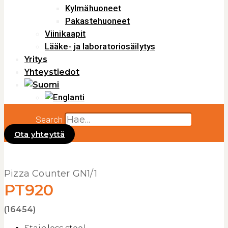
Kylmähuoneet
Pakastehuoneet
Viinikaapit
Lääke- ja laboratoriosäilytys
Yritys
Yhteystiedot
Search
Ota yhteyttä
Pizza Counter GN1/1
PT920
(16454)