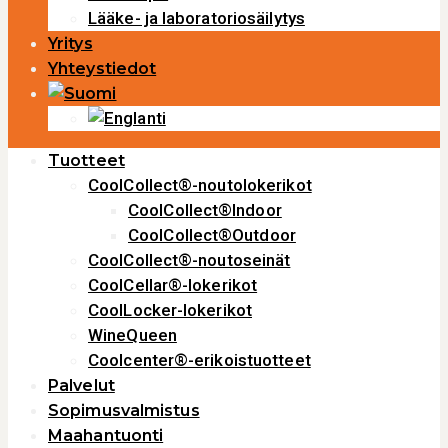
Lääke- ja laboratoriosäilytys
Yritys
Yhteystiedot
Tuotteet
CoolCollect®-noutolokerikot
CoolCollect®Indoor
CoolCollect®Outdoor
CoolCollect®-noutoseinät
CoolCellar®-lokerikot
CoolLocker-lokerikot
WineQueen
Coolcenter®-erikoistuotteet
Palvelut
Sopimusvalmistus
Maahantuonti