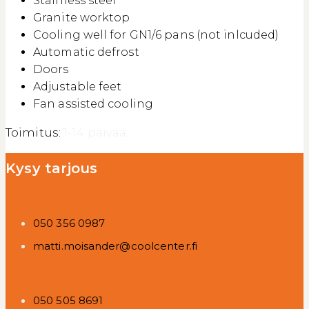
Stainless steel
Granite worktop
Cooling well for GN1/6 pans (not inlcuded)
Automatic defrost
Doors
Adjustable feet
Fan assisted cooling
Toimitus:
1-14 päivää.
Kysy tarjous
050 356 0987
matti.moisander@coolcenter.fi
050 505 8691