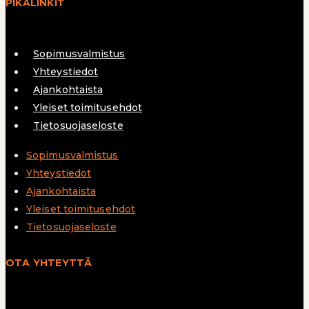
PIKALINKIT
Sopimusvalmistus
Yhteystiedot
Ajankohtaista
Yleiset toimitusehdot
Tietosuojaseloste
Sopimusvalmistus
Yhteystiedot
Ajankohtaista
Yleiset toimitusehdot
Tietosuojaseloste
OTA YHTEYTTÄ