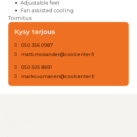
Adjustable feet
Fan assisted cooling
Toimitus:
1-14 päivää.
Kysy tarjous
050 356 0987
matti.moisander@coolcenter.fi
050 505 8691
marko.vornanen@coolcenter.fi
Description