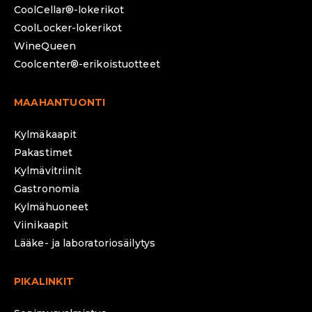
CoolCellar®-lokerikot
CoolLocker-lokerikot
WineQueen
Coolcenter®-erikoistuotteet
MAAHANTUONTI
Kylmäkaapit
Pakastimet
Kylmävitriinit
Gastronomia
Kylmähuoneet
Viinikaapit
Lääke- ja laboratoriosäilytys
PIKALINKIT