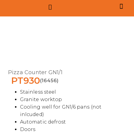
Pizza Counter GN1/1
PT930
(16456)
Stainless steel
Granite worktop
Cooling well for GN1/6 pans (not
inlcuded)
Automatic defrost
Doors