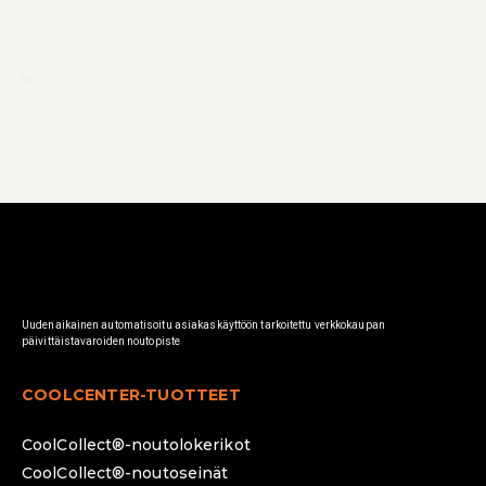
Technical Specification
Downloads
Uudenaikainen automatisoitu asiakaskäyttöön tarkoitettu verkkokaupan
päivittäistavaroiden noutopiste
COOLCENTER-TUOTTEET
CoolCollect®-noutolokerikot
CoolCollect®-noutoseinät