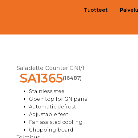
Tuotteet
Palvelu
Saladette Counter GN1/1
SA1365
(16487)
Stainless steel
Open top for GN pans
Automatic defrost
Adjustable feet
Fan assisted cooling
Chopping board
Toimitus:
1-14 päivää.