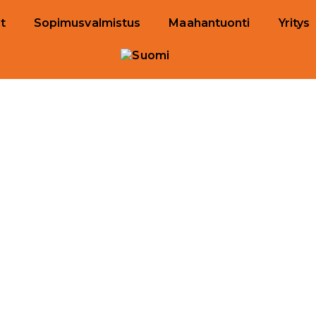
t
Sopimusvalmistus
Maahantuonti
Yritys