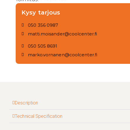
Kysy tarjous
050 356 0987
matti.moisander@coolcenter.fi
050 505 8691
marko.vornanen@coolcenter.fi
Description
Technical Specification