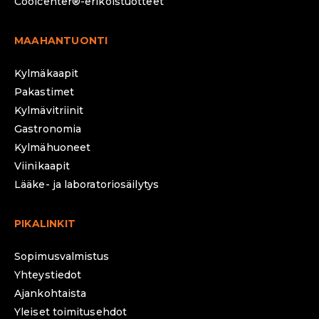
Coolcenter®-erikoistuotteet
MAAHANTUONTI
Kylmäkaapit
Pakastimet
Kylmävitriinit
Gastronomia
Kylmähuoneet
Viinikaapit
Lääke- ja laboratoriosäilytys
PIKALINKIT
Sopimusvalmistus
Yhteystiedot
Ajankohtaista
Yleiset toimitusehdot