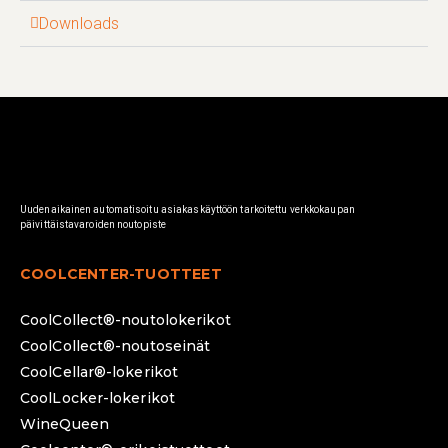
Downloads
Uudenaikainen automatisoitu asiakaskäyttöön tarkoitettu verkkokaupan
päivittäistavaroiden noutopiste
COOLCENTER-TUOTTEET
CoolCollect®-noutolokerikot
CoolCollect®-noutoseinät
CoolCellar®-lokerikot
CoolLocker-lokerikot
WineQueen