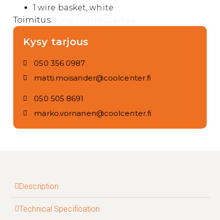
1 wire basket, white
Toimitus:
Kysy toimitusaikaa.
Kysy tarjous
050 356 0987
matti.moisander@coolcenter.fi
050 505 8691
marko.vornanen@coolcenter.fi
Description
Technical Specification