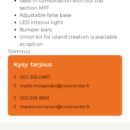
Ideal in combination with our top
section MTF
Adjustable false base
LED interior light
Bumper bars
Union kit for island creation is available
as option
Toimitus:
1-14 päivää.
Kysy tarjous
050 356 0987
matti.moisander@coolcenter.fi
050 505 8691
marko.vornanen@coolcenter.fi