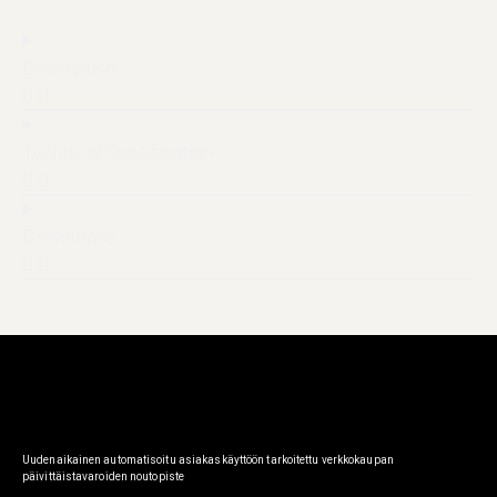
Description
Technical Specification
Downloads
Uudenaikainen automatisoitu asiakaskäyttöön tarkoitettu verkkokaupan
päivittäistavaroiden noutopiste