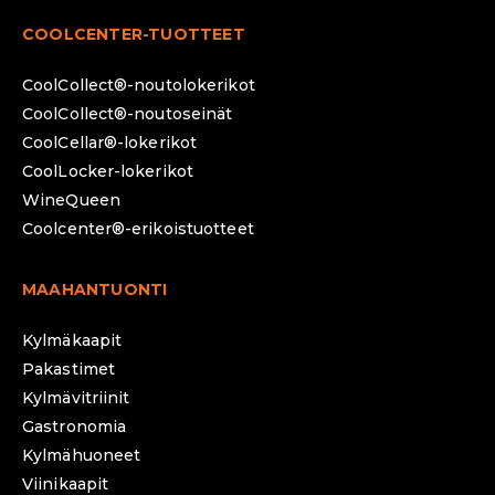
COOLCENTER-TUOTTEET
CoolCollect®-noutolokerikot
CoolCollect®-noutoseinät
CoolCellar®-lokerikot
CoolLocker-lokerikot
WineQueen
Coolcenter®-erikoistuotteet
MAAHANTUONTI
Kylmäkaapit
Pakastimet
Kylmävitriinit
Gastronomia
Kylmähuoneet
Viinikaapit