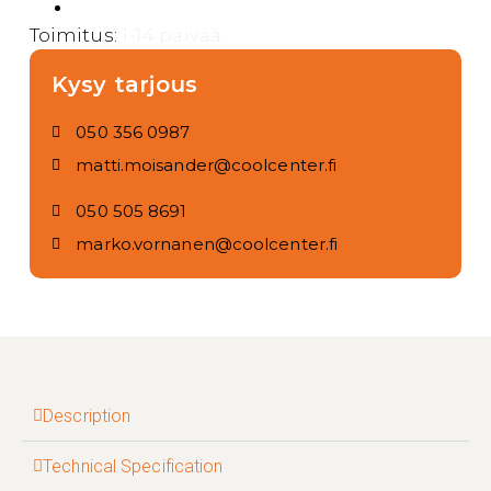
Toimitus:
1-14 päivää.
Kysy tarjous
050 356 0987
matti.moisander@coolcenter.fi
050 505 8691
marko.vornanen@coolcenter.fi
Description
Technical Specification