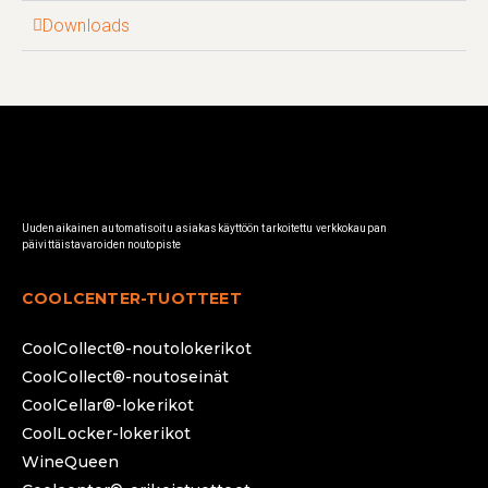
Downloads
Uudenaikainen automatisoitu asiakaskäyttöön tarkoitettu verkkokaupan
päivittäistavaroiden noutopiste
COOLCENTER-TUOTTEET
CoolCollect®-noutolokerikot
CoolCollect®-noutoseinät
CoolCellar®-lokerikot
CoolLocker-lokerikot
WineQueen