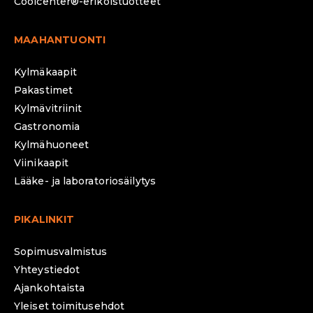
Coolcenter®-erikoistuotteet
MAAHANTUONTI
Kylmäkaapit
Pakastimet
Kylmävitriinit
Gastronomia
Kylmähuoneet
Viinikaapit
Lääke- ja laboratoriosäilytys
PIKALINKIT
Sopimusvalmistus
Yhteystiedot
Ajankohtaista
Yleiset toimitusehdot