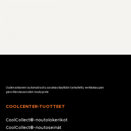
Technical Specification
Downloads
Uudenaikainen automatisoitu asiakaskäyttöön tarkoitettu verkkokaupan
päivittäistavaroiden noutopiste
COOLCENTER-TUOTTEET
CoolCollect®-noutolokerikot
CoolCollect®-noutoseinät