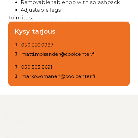
Removable table top with splashback
Adjustable legs
Toimitus:
Kysy toimitusaikaa.
Kysy tarjous
050 356 0987
matti.moisander@coolcenter.fi
050 505 8691
marko.vornanen@coolcenter.fi
Description