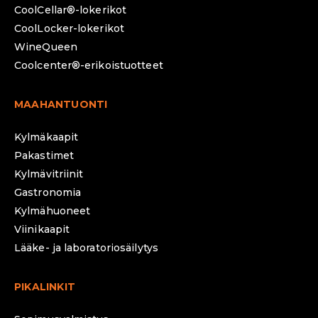
CoolCellar®-lokerikot
CoolLocker-lokerikot
WineQueen
Coolcenter®-erikoistuotteet
MAAHANTUONTI
Kylmäkaapit
Pakastimet
Kylmävitriinit
Gastronomia
Kylmähuoneet
Viinikaapit
Lääke- ja laboratoriosäilytys
PIKALINKIT