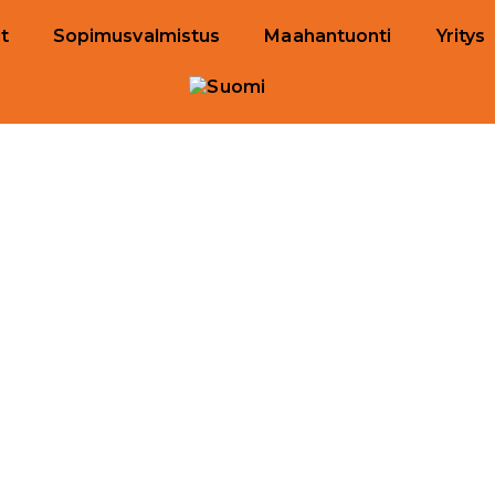
t
Sopimusvalmistus
Maahantuonti
Yritys