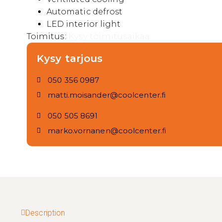
Automatic defrost
LED interior light
Toimitus:
Kysy toimitusaikaa.
Kysy tarjous
050 356 0987
matti.moisander@coolcenter.fi
050 505 8691
marko.vornanen@coolcenter.fi
Description