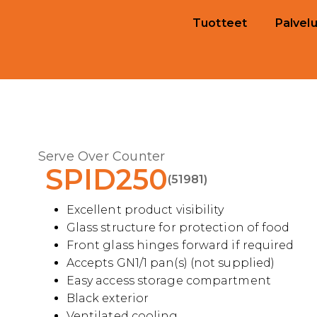
Tuotteet
Palvelu
Serve Over Counter
SPID250
(51981)
Excellent product visibility
Glass structure for protection of food
Front glass hinges forward if required
Accepts GN1/1 pan(s) (not supplied)
Easy access storage compartment
Black exterior
Ventilated cooling