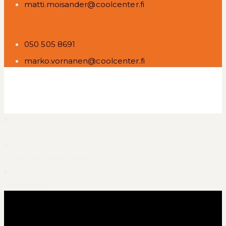
matti.moisander@coolcenter.fi
050 505 8691
marko.vornanen@coolcenter.fi
Description
Technical Specification
Downloads