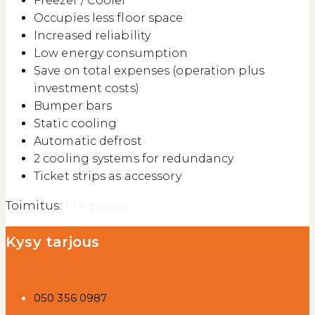
Freezer / Cooler
Occupies less floor space
Increased reliability
Low energy consumption
Save on total expenses (operation plus
investment costs)
Bumper bars
Static cooling
Automatic defrost
2 cooling systems for redundancy
Ticket strips as accessory
Toimitus:
1-14 päivää.
Kysy tarjous
050 356 0987