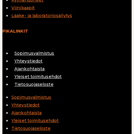
Viinikaapit
Lääke- ja laboratoriosäilytys
PIKALINKIT
Sopimusvalmistus
Yhteystiedot
Ajankohtaista
Yleiset toimitusehdot
Tietosuojaseloste
Sopimusvalmistus
Yhteystiedot
Ajankohtaista
Yleiset toimitusehdot
Tietosuojaseloste