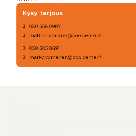
Kysy tarjous
050 356 0987
matti.moisander@coolcenter.fi
050 505 8691
marko.vornanen@coolcenter.fi
Description
Technical Specification