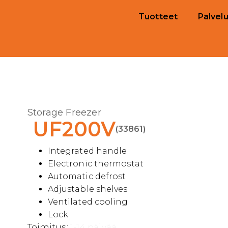
Tuotteet
Palvelu
Storage Freezer
UF200V
(33861)
Integrated handle
Electronic thermostat
Automatic defrost
Adjustable shelves
Ventilated cooling
Lock
Toimitus:
1-14 päivää.