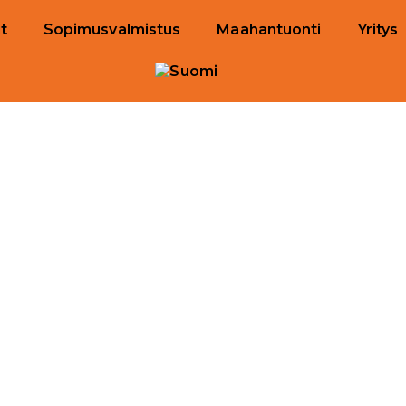
t
Sopimusvalmistus
Maahantuonti
Yritys