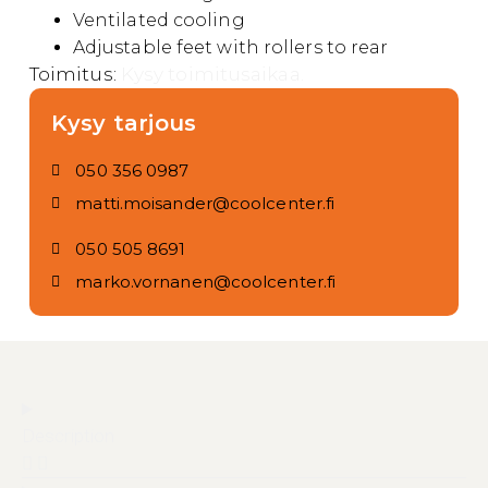
Ventilated cooling
Adjustable feet with rollers to rear
Toimitus:
Kysy toimitusaikaa.
Kysy tarjous
050 356 0987
matti.moisander@coolcenter.fi
050 505 8691
marko.vornanen@coolcenter.fi
Description