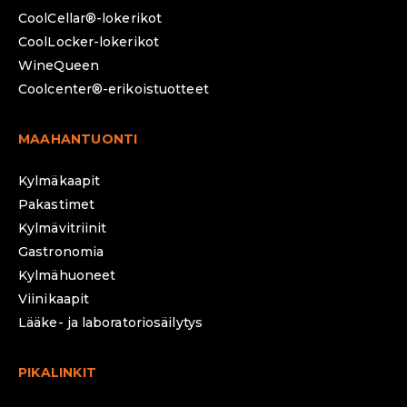
CoolCellar®-lokerikot
CoolLocker-lokerikot
WineQueen
Coolcenter®-erikoistuotteet
MAAHANTUONTI
Kylmäkaapit
Pakastimet
Kylmävitriinit
Gastronomia
Kylmähuoneet
Viinikaapit
Lääke- ja laboratoriosäilytys
PIKALINKIT