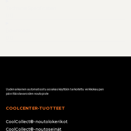
Technical Specification
Downloads
Uudenaikainen automatisoitu asiakaskäyttöön tarkoitettu verkkokaupan
päivittäistavaroiden noutopiste
COOLCENTER-TUOTTEET
CoolCollect®-noutolokerikot
CoolCollect®-noutoseinät