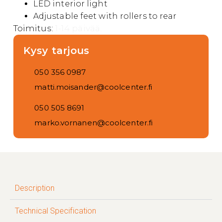
LED interior light
Adjustable feet with rollers to rear
Toimitus:
1-14 päivää.
Kysy tarjous
050 356 0987
matti.moisander@coolcenter.fi
050 505 8691
marko.vornanen@coolcenter.fi
Description
Technical Specification