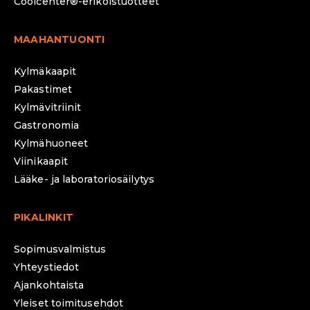
Coolcenter®-erikoistuotteet
MAAHANTUONTI
Kylmäkaapit
Pakastimet
Kylmävitriinit
Gastronomia
Kylmähuoneet
Viinikaapit
Lääke- ja laboratoriosäilytys
PIKALINKIT
Sopimusvalmistus
Yhteystiedot
Ajankohtaista
Yleiset toimitusehdot