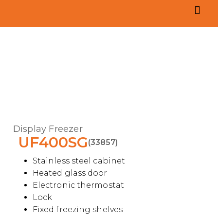
Display Freezer
UF400SG
(33857)
Stainless steel cabinet
Heated glass door
Electronic thermostat
Lock
Fixed freezing shelves