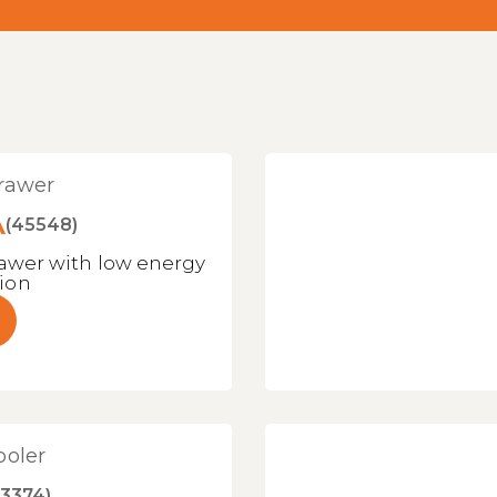
rawer
A
(45548)
awer with low energy
ion
ooler
53374)