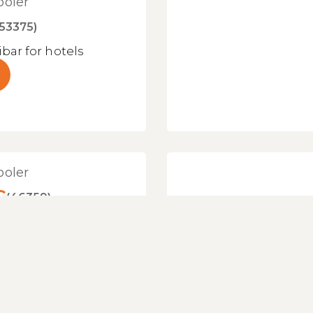
ooler
(53375)
ibar for hotels
ooler
C
(46359)
oler with an
al low energy
ion