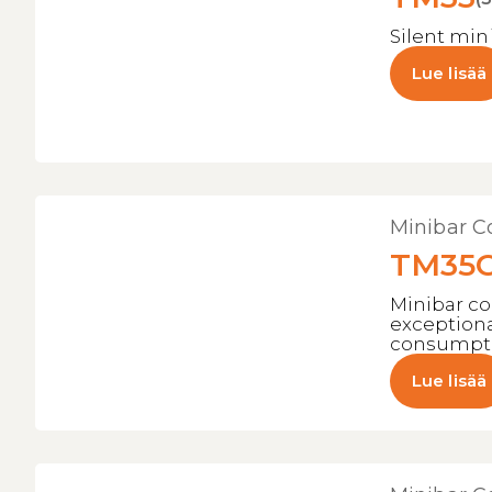
Silent min
Lue lisää
Minibar C
TM35
Minibar co
exception
consumpt
Lue lisää