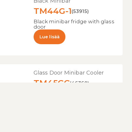
Black Minibar
TM44G-1
(53915)
Black minibar fridge with glass
door
Lue lisää
Glass Door Minibar Cooler
TM45GC
(46360)
Minibar with glass door for
great product presentation
Lue lisää