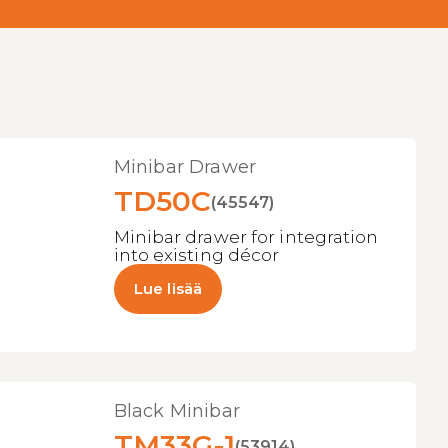
Minibar Drawer
TD50C
(45547)
Minibar drawer for integration
into existing décor
Lue lisää
Black Minibar
TM33G-1
(53914)