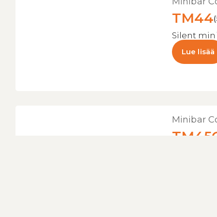
Minibar C
TM44
Silent min
Lue lisää
Minibar C
TM45
Minibar co
exception
consumpt
Lue lisää