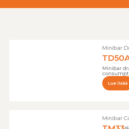
Minibar D
TD50
Minibar dr
consumpt
Lue lisää
Minibar C
TM33
(