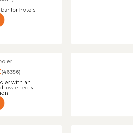
ibar for hotels
ooler
C
(46356)
oler with an
al low energy
ion