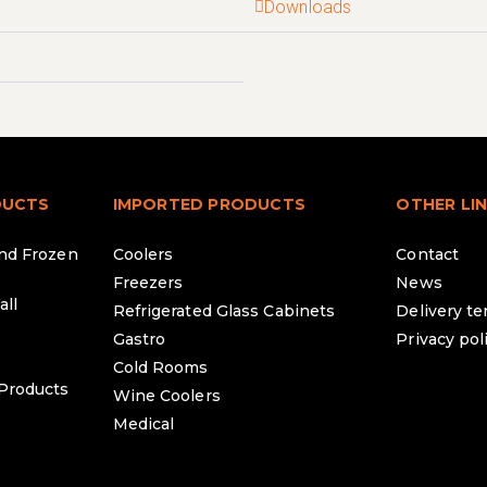
Downloads
DUCTS
IMPORTED PRODUCTS
OTHER LI
and Frozen
Coolers
Contact
Freezers
News
all
Refrigerated Glass Cabinets
Delivery t
Gastro
Privacy pol
Cold Rooms
 Products
Wine Coolers
Medical