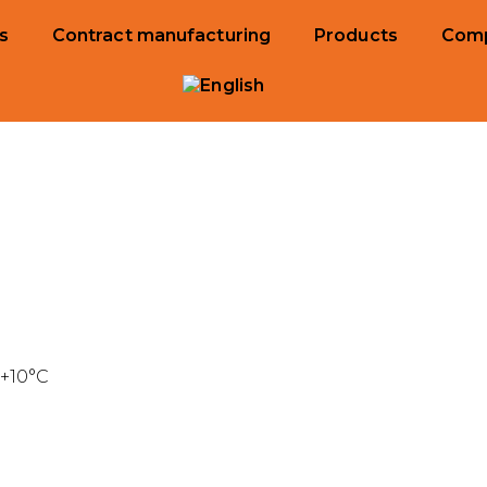
s
Contract manufacturing
Products
Com
…+10°C