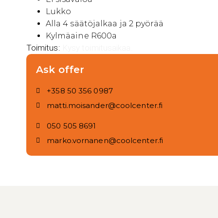
Lukko
Alla 4 säätöjalkaa ja 2 pyörää
Kylmäaine R600a
Toimitus:
Kysy toimitusaikaa.
Ask offer
+358 50 356 0987
matti.moisander@coolcenter.fi
050 505 8691
marko.vornanen@coolcenter.fi