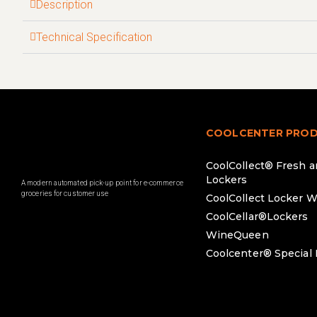
Description
Technical Specification
COOLCENTER PRO
CoolCollect® Fresh 
Lockers
A modern automated pick-up point for e-commerce
groceries for customer use
CoolCollect Locker W
CoolCellar®Lockers
WineQueen
Coolcenter® Special