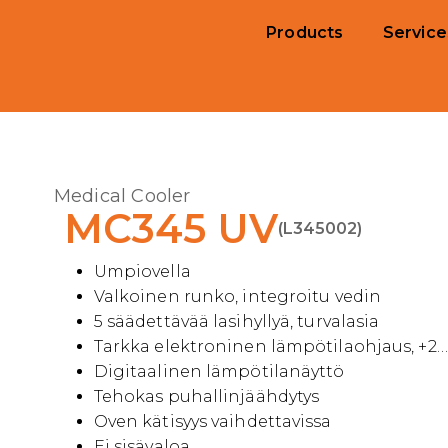
Products
Service
Medical Cooler
MC345 UV
(L345002)
Umpiovella
Valkoinen runko, integroitu vedin
5 säädettävää lasihyllyä, turvalasia
Tarkka elektroninen lämpötilaohjaus, +2
Digitaalinen lämpötilanäyttö
Tehokas puhallinjäähdytys
Oven kätisyys vaihdettavissa
Ei sisävaloa