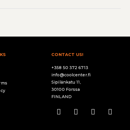
NKS
CONTACT US!
+358 50 372 6713
info@coolcenter.fi
Sipilänkatu 11,
erms
30100 Forssa
icy
FINLAND