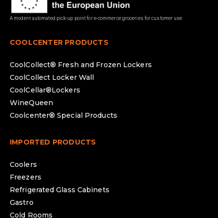
A modern automated pick-up point for e-commerce groceries for customer use
COOLCENTER PRODUCTS
CoolCollect® Fresh and Frozen Lockers
CoolCollect Locker Wall
CoolCellar®Lockers
WineQueen
Coolcenter® Special Products
IMPORTED PRODUCTS
Coolers
Freezers
Refrigerated Glass Cabinets
Gastro
Cold Rooms