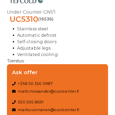
Under Counter GN1/1
UC5310
(16536)
Stainless steel
Automatic defrost
Self-closing doors
Adjustable legs
Ventilated cooling
Toimitus:
1-14 päivää.
Ask offer
+358 50 356 0987
matti.moisander@coolcenter.fi
050 505 8691
marko.vornanen@coolcenter.fi