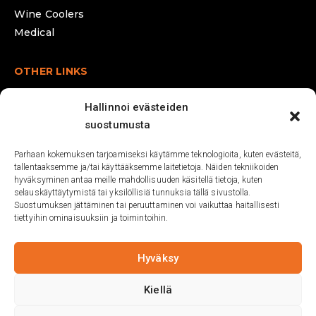
Wine Coolers
Medical
OTHER LINKS
Contact
Hallinnoi evästeiden
News
suostumusta
Delivery terms
Parhaan kokemuksen tarjoamiseksi käytämme teknologioita, kuten evästeitä,
Privacy policy
tallentaaksemme ja/tai käyttääksemme laitetietoja. Näiden tekniikoiden
hyväksyminen antaa meille mahdollisuuden käsitellä tietoja, kuten
CONTACT US!
selauskäyttäytymistä tai yksilöllisiä tunnuksia tällä sivustolla.
Suostumuksen jättäminen tai peruuttaminen voi vaikuttaa haitallisesti
tiettyihin ominaisuuksiin ja toimintoihin.
+358 50 372 6713
info@coolcenter.fi
Sipilänkatu 11,
Hyväksy
30100 Forssa
Kiellä
FINLAND